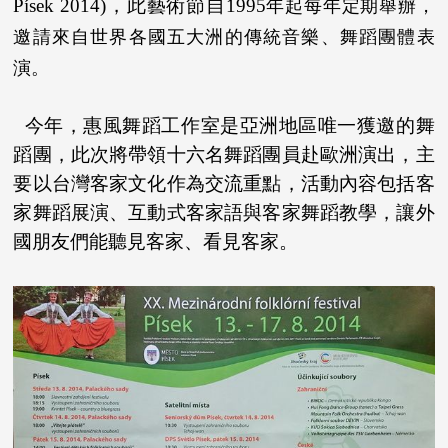
Písek 2014)
，
此藝術節自
1995
年起每年定期舉辦，
邀請來自世界各國五大洲的傳統音樂、舞蹈團體表
演。
今年，惠風舞蹈工作室是亞洲地區唯一獲邀的舞
蹈團，此次將帶領十六名舞蹈團員赴歐洲演出，主
要以台灣客家文化作為交流重點，活動內容包括客
家舞蹈展演、互動式客家語與客家舞蹈教學，讓外
國朋友們能聽見客家、看見客家。