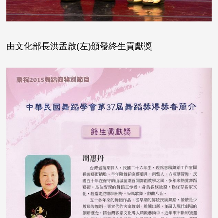
由文化部長洪孟啟(左)頒發終生貢獻獎