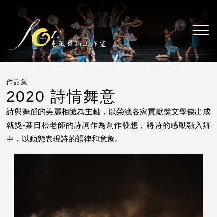
作品集
2020 詩情舞意
詩與舞蹈的美麗相隨為主軸，以榮獲客家貢獻獎文學傑出成
就獎-葉日松老師的詩詞作為創作發想，將詩的感動融入舞
中，以動態表現詩的韻律和意象。