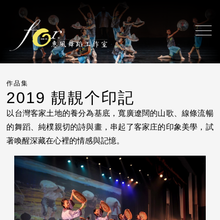
作品集
2019 靚靚个印記
以台灣客家土地的養分為基底，寬廣遼闊的山歌、線條流暢
的舞蹈、純樸親切的詩與畫，串起了客家庄的印象美學，試
著喚醒深藏在心裡的情感與記憶。